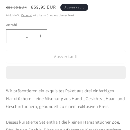
Normaler
Verkaufspreis
€59,95 EUR
€66,00 EUR
Ausverkauft
Preis
inkl. MwSt.
Versand
wird beim Checkout berechnet
Anzahl
Verringere
Erhöhe
die
die
Menge
Menge
Ausverkauft
für
für
Türkisches
Türkisches
Handtuchpaket
Handtuchpaket
Wir präsentieren ein exquisites Paket aus drei einfarbigen
Handtüchern – eine Mischung aus Hand-, Gesichts-, Haar- und
Geschirrtüchern, gebündelt zu einem exklusiven Preis.
Dieses kuratierte Set enthält die kleinen Hamamtücher
Zoe
,
Phyllis
und
Sophie
. Diese von erfahrenen Kunsthandwerkern