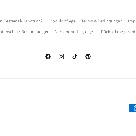
ein Pestemal-Handtuch?
Produktpflege
Terms & Bedingungen
Imp
atenschutz-Bestimmungen
Versandbedingungen
Rücknahmegarant
Facebook
Instagram
TikTok
Pinterest
Za