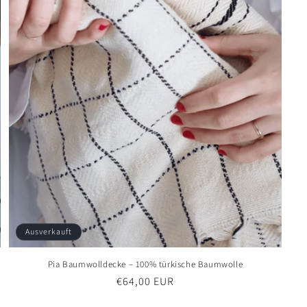
Ausverkauft
Pia Baumwolldecke – 100% türkische Baumwolle
Normaler
€64,00 EUR
Preis