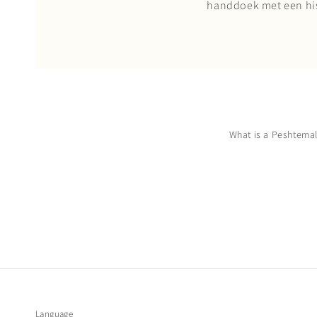
handdoek met een his
What is a Peshtema
Language