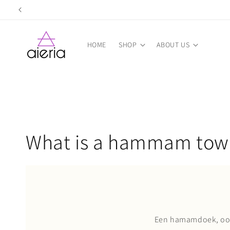
Skip to
content
HOME
SHOP
ABOUT US
What is a hammam tow
Een hamamdoek, ook