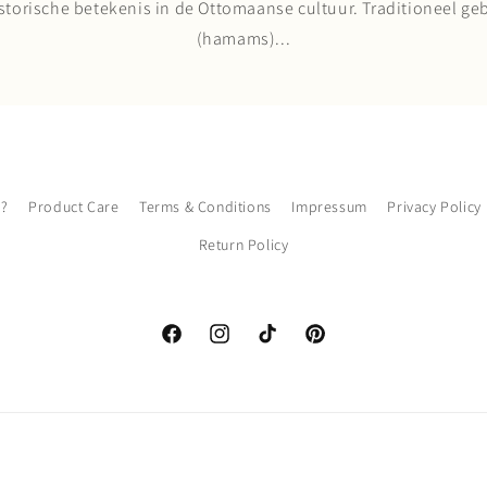
torische betekenis in de Ottomaanse cultuur. Traditioneel geb
(hamams)...
l?
Product Care
Terms & Conditions
Impressum
Privacy Policy
Return Policy
Facebook
Instagram
TikTok
Pinterest