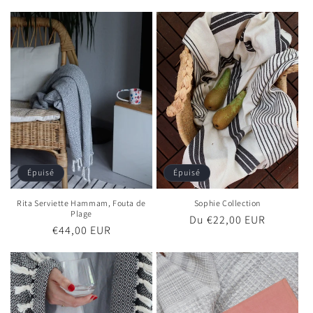
habituel
Épuisé
Épuisé
Rita Serviette Hammam, Fouta de
Sophie Collection
Plage
Prix
Du €22,00 EUR
Prix
€44,00 EUR
habituel
habituel