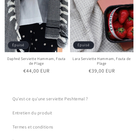
Épuisé
Épuisé
Daphné Serviette Hammam, Fouta
Lara Serviette Hammam, Fouta de
de Plage
Plage
Prix
€44,00 EUR
Prix
€39,00 EUR
habituel
habituel
Qu'est-ce qu'une serviette Peshtemal ?
Entretien du produit
Termes et conditions