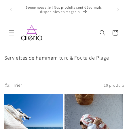
et
Les prix 
passer
Bonne nouvelle ! Nos produits sont désormais
ajusté
au
disponibles en magasin.
contenu
Panier
C
Serviettes de hammam turc & Fouta de Plage
o
l
l
e
Trier
10 produits
c
t
i
o
n
: