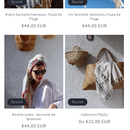
Épuisé
Épuisé
Robin Serviette Hammam, Fouta de
Iris Serviette Hammam, Fouta de
Plage
Plage
Prix
€44,00 EUR
Prix
€44,00 EUR
habituel
habituel
Épuisé
Épuisé
Mediterraneo - Serviette de
Collection Phyllis
hammam
Prix
Du €22,00 EUR
Prix
€44,00 EUR
habituel