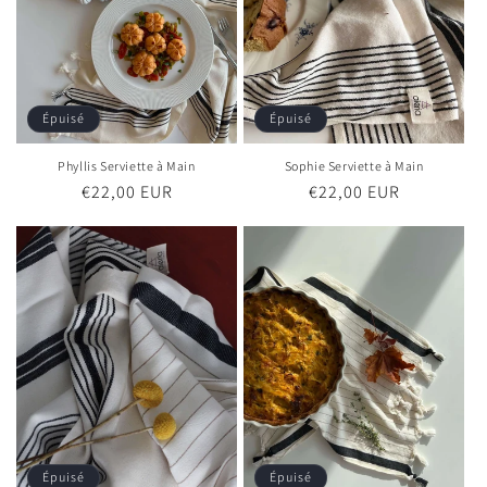
Épuisé
Épuisé
Phyllis Serviette à Main
Sophie Serviette à Main
Prix
€22,00 EUR
Prix
€22,00 EUR
habituel
habituel
Épuisé
Épuisé