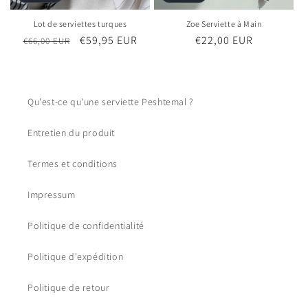
Lot de serviettes turques
Zoe Serviette à Main
Prix
Prix
€59,95 EUR
Prix
€22,00 EUR
€66,00 EUR
habituel
promotionnel
habituel
Qu'est-ce qu'une serviette Peshtemal ?
Entretien du produit
Termes et conditions
Impressum
Politique de confidentialité
Politique d'expédition
Politique de retour