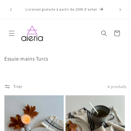
et
passer
Bon
Livraison gratuite à partir de 100€ d'achat
au
contenu
Panier
C
Essuie-mains Turcs
o
l
l
e
Trier
4 produits
c
t
i
o
n
: