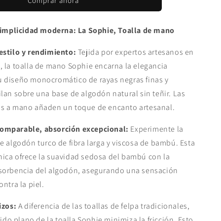
Comprar ahora
toalla
de
mano
 simplicidad moderna: La Sophie, Toalla de mano
estilo y rendimiento:
Tejida por expertos artesanos en
 la toalla de mano Sophie encarna la elegancia
 diseño monocromático de rayas negras finas y
lan sobre una base de algodón natural sin teñir. Las
s a mano añaden un toque de encanto artesanal.
omparable, absorción excepcional:
Experimente la
e algodón turco de fibra larga y viscosa de bambú. Esta
ica ofrece la suavidad sedosa del bambú con la
sorbencia del algodón, asegurando una sensación
ntra la piel.
izos:
A diferencia de las toallas de felpa tradicionales,
jido plano de la toalla Sophie minimiza la fricción. Esto