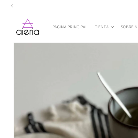
Ir
¡
directamente
al contenido
PÁGINA PRINCIPAL
TIENDA
SOBRE 
Ir
directamente
a la
información
del producto