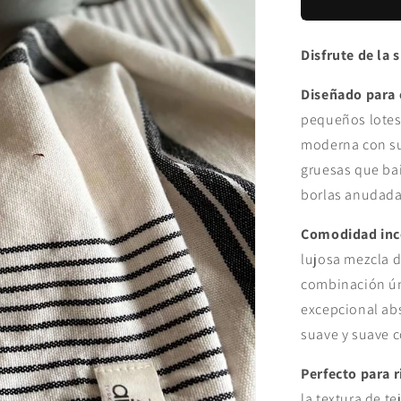
toalla
de
mano
Disfrute de la
Diseñado para 
pequeños lotes,
moderna con su
gruesas que bai
borlas anudada
Comodidad inc
lujosa mezcla d
combinación ún
excepcional ab
suave y suave co
Perfecto para r
la textura de te