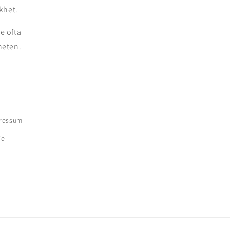
khet.
e ofta
heten.
ressum
ie