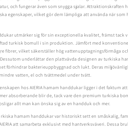
natur, och fungerar även som snygga sjalar. Attraktionskraften
tiska egenskaper, vilket gör dem lämpliga att använda när som 
ukar utmärker sig för sin exceptionella kvalitet, främst tack
tad turkisk bomull i sin produktion. Jämfört med konventione
gre fibrer, vilket säkerställer hög vattenupptagningsförmåga 
 Dessutom underlättar den plattvävda designen av turkiska
lket förhindrar bakterieuppbyggnad och lukt. Deras miljövänli
mindre vatten, el och tvättmedel under tvätt.
nskapen hos AIERIA hamam handdukar ligger i det faktum att j
mer absorberande blir de, tack vare den premium turkiska bom
sligar allt man kan önska sig av en handduk och mer.
urkiska hamam handdukar var historiskt sett en småskalig, fam
 AIERIA att samarbeta exklusivt med hantverksväveri. Dessa bru