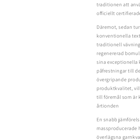
traditionen att an
officiellt certifier
Däremot, sedan tur
konventionella text
traditionell vävnin
regenererad bomull
sina exceptionella 
påfrestningar till
övergripande produk
produktkvalitet, vi
till föremål som är
årtionden
En snabb jämförels
massproducerade ha
överlägsna garnkva