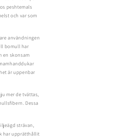
 hos peshtemals
helst och var som
 vare användningen
ll bomull har
och en skonsam
 hamamhanddukar
ghet är uppenbar
u mer de tvättas,
ullsfibern. Dessa
iljeägd strävan,
k har upprätthållit