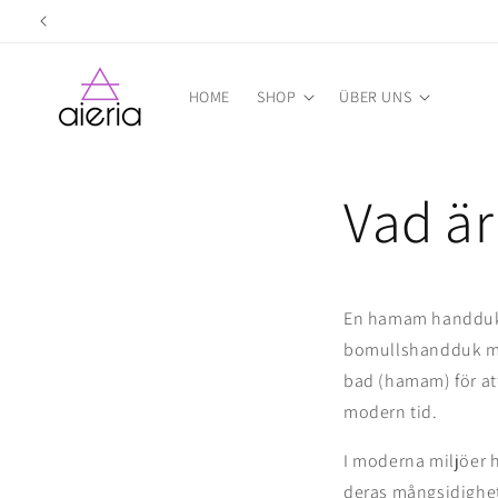
Direkt
zum
Inhalt
HOME
SHOP
ÜBER UNS
Vad ä
En
hamam handduk, 
bomullshandduk med
bad (hamam) för att
modern tid.
I moderna miljöer h
deras mångsidighet.