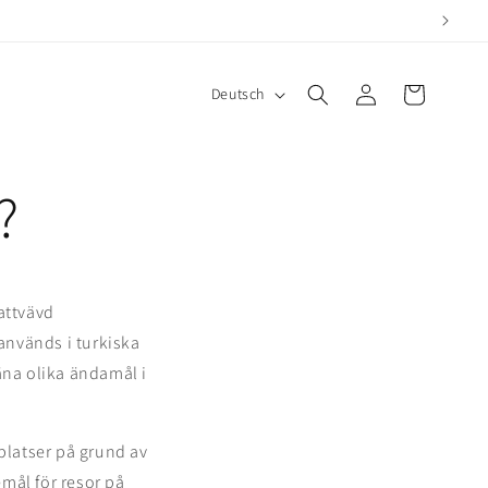
S
Warenkorb
Einloggen
Deutsch
p
r
a
?
c
h
e
attvävd
används i turkiska
äna olika ändamål i
platser på grund av
mål för resor på