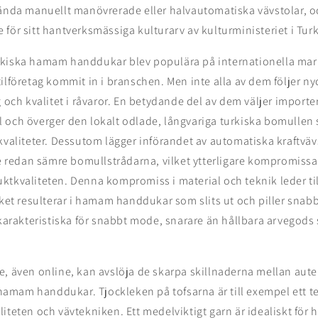
vända manuellt manövrerade eller halvautomatiska vävstolar, 
ade för sitt hantverksmässiga kulturarv av kulturministeriet i Turk
kiska hamam handdukar blev populära på internationella mar
ilföretag kommit in i branschen. Men inte alla av dem följer ny
g och kvalitet i råvaror. En betydande del av dem väljer importe
 och överger den lokalt odlade, långvariga turkiska bomullen 
kvaliteter. Dessutom lägger införandet av automatiska kraftvävs
 de redan sämre bomullstrådarna, vilket ytterligare kompromiss
tkvaliteten. Denna kompromiss i material och teknik leder til
lket resulterar i hamam handdukar som slits ut och piller snab
 karakteristiska för snabbt mode, snarare än hållbara arvegods 
e, även online, kan avslöja de skarpa skillnaderna mellan aut
mam handdukar. Tjockleken på tofsarna är till exempel ett t
liteten och vävtekniken. Ett medelviktigt garn är idealiskt fö