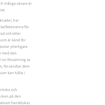
och många vävare är
iet.
knader, har
ckelfaktorerna för
rad och/eller
som är känd för
tolar ytterligare
ar med den
l en försämring av
bt, förvandlar dem
som kan hålla i
entiska och
ecken på den
r hamam handdukar.