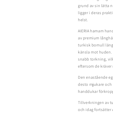
grund av sin lätta 
ligger i deras prak
helst.
AIERIA hamam handd
av premium långhäf
turkisk bomull län
känsla mot huden.
snabb torkning, vi
eftersom de kräver 
Den enastående ege
desto mjukare och 
handdukar förkropp
Tillverkningen av t
och idag fortsätter