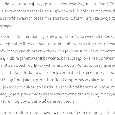
A nadal współpracuje wyłącznie z rzemieślniczymi tkalniami. Te
ję korzystania z ręcznie obsługiwanych lub półautomatycznych
nie certyfikowanych przez Ministerstwo Kultury Turcji za swoje 
rowego.
eckie ręczniki hammam zyskały popularność na rynkach międz
encjonalne firmy tekstylne. Jednak nie wszystkie z nich przes
ów tradycyjnych praktyk tkackich i jakości surowców. Znaczna
ną i/lub regenerowaną bawełnę, porzucając lokalnie uprawia
aną ze swoich wyjątkowych właściwości. Ponadto, przyjęcie 
ych dodaje dodatkowego obciążenia do i tak już gorszych baw
bniża ogólną jakość produktu. Ten kompromis w zakresie mater
 jakości produktu, co skutkuje ręcznikami hammam, które szy
łcając je w przedmioty charakterystyczne dla szybkiej mody, a
 które mogłyby przetrwać dziesięciolecia.
e, nawet online, może ujawnić jaskrawe różnice między aute