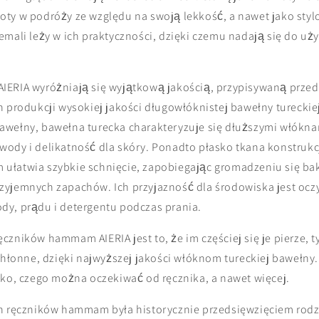
ty w podróży ze względu na swoją lekkość, a nawet jako styl
emali leży w ich praktyczności, dzięki czemu nadają się do u
IERIA wyróżniają się wyjątkową jakością, przypisywaną prze
h produkcji wysokiej jakości długowłóknistej bawełny turecki
wełny, bawełna turecka charakteryzuje się dłuższymi włókna
ody i delikatność dla skóry. Ponadto płasko tkana konstrukc
łatwia szybkie schnięcie, zapobiegając gromadzeniu się bakt
yjemnych zapachów. Ich przyjazność dla środowiska jest ocz
y, prądu i detergentu podczas prania.
zników hammam AIERIA jest to, że im częściej się je pierze, t
chłonne, dzięki najwyższej jakości włóknom tureckiej bawełny.
tko, czego można oczekiwać od ręcznika, a nawet więcej.
ch ręczników hammam była historycznie przedsięwzięciem rod