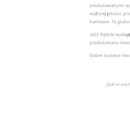
produkowanymi ręc
wyższej jakości prz
hammam. Ta gruboś
Jeśli frędzle wydaj
produkowane masow
Dobre surowce twor
¿Qué es una 