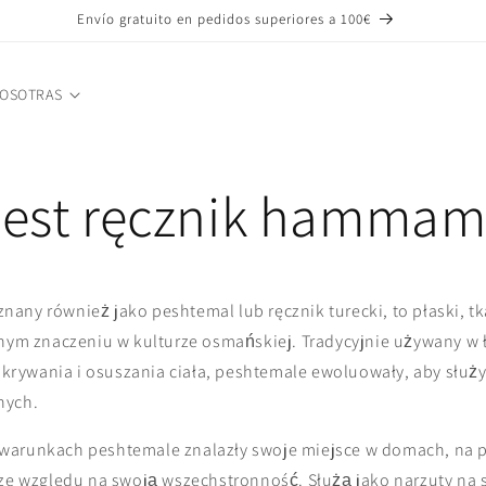
Envío gratuito en pedidos superiores a 100€
NOSOTRAS
jest ręcznik hammam
any również jako peshtemal lub ręcznik turecki, to płaski, t
znym znaczeniu w kulturze osmańskiej. Tradycyjnie używany w 
rywania i osuszania ciała, peshtemale ewoluowały, aby służ
nych.
warunkach peshtemale znalazły swoje miejsce w domach, na p
 ze względu na swoją wszechstronność. Służą jako narzuty na so