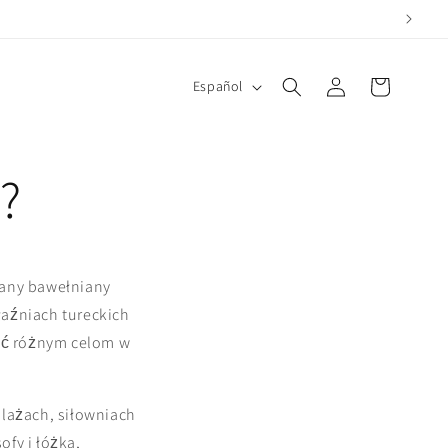
Iniciar
I
Carrito
Español
sesión
d
i
o
?
m
a
kany bawełniany
łaźniach tureckich
yć różnym celom w
lażach, siłowniach
fy i łóżka,