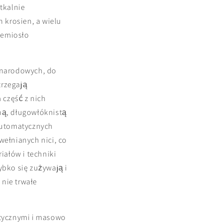
 tkalnie
 krosien, a wielu
rzemiosło
ynarodowych, do
trzegają
 część z nich
ną, długowłóknistą
automatycznych
ełnianych nici, co
iałów i techniki
bko się zużywają i
 nie trwałe
ntycznymi i masowo