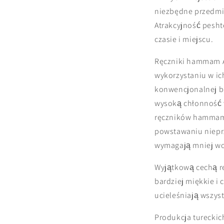
niezbędne przedmio
Atrakcyjność pesht
czasie i miejscu.
Ręczniki hammam A
wykorzystaniu w ic
konwencjonalnej ba
wysoką chłonność w
ręczników hammam u
powstawaniu nieprz
wymagają mniej wod
Wyjątkową cechą ręc
bardziej miękkie i 
ucieleśniają wszys
Produkcja turecki