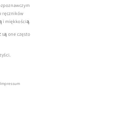
 rozpoznawczym
do ręczników
 i miękkością.
ż są one często
zyści.
Impressum