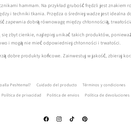
znikami hammam. Na przykład grubość frędzli jest znakiem
ędzy i techniki tkania. Przędza o średniej wadze jest idealna 
ć zapewnia dobrą równowagę między chłonnością, trwałością
ą się zbyt cienkie, najlepiej unikać takich produktów, poniewa
o i mogą nie mieć odpowiedniej chłonności i trwałości.
zą dobre produkty końcowe. Zainwestuj w jakość, zbieraj kor
toalla Peshtemal?
Cuidado del producto
Términos y condiciones
Política de privacidad
Politica de envios
Política de devoluciones
Facebook
Instagram
TikTok
Pinterest