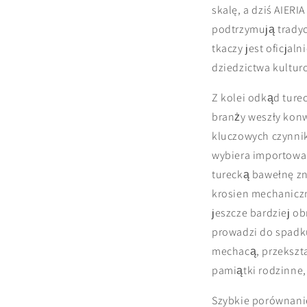
skalę, a dziś AIERI
podtrzymują tradyc
tkaczy jest oficjal
dziedzictwa kultu
Z kolei odkąd tur
branży weszły konw
kluczowych czynnik
wybiera importowa
turecką bawełnę zn
krosien mechaniczn
jeszcze bardziej o
prowadzi do spadku
mechacą, przekszta
pamiątki rodzinne,
Szybkie porównani