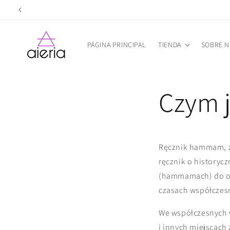
Ir
directamente
al contenido
PÁGINA PRINCIPAL
TIENDA
SOBRE 
Czym 
Ręcznik hammam, zn
ręcznik o historyc
(hammamach) do ok
czasach współczes
We współczesnych 
i innych miejscach