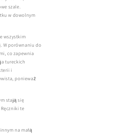
owe szale.
żytku w dowolnym
de wszystkim
ej. W porównaniu do
mi, co zapewnia
ja tureckich
erii i
ywista, ponieważ
ym stają się
 Ręczniki te
zinnym na małą